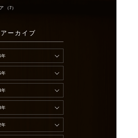
ア （7）
別アーカイブ
6年
5年
4年
3年
2年