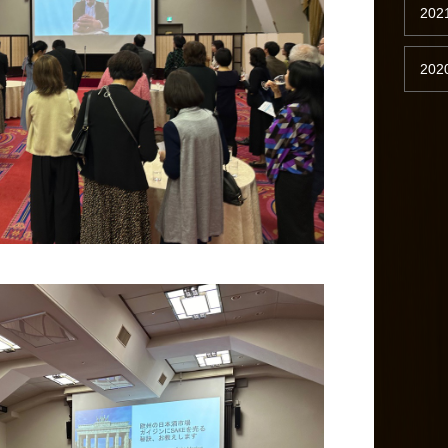
202
202