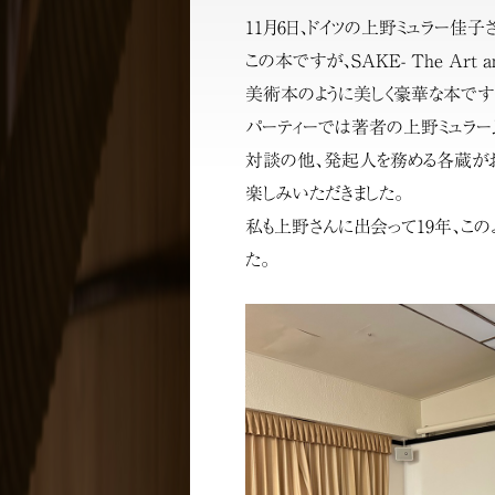
11月6日、ドイツの上野ミュラー佳
この本ですが、SAKE- The Art and 
美術本のように美しく豪華な本です
パーティーでは著者の上野ミュラー
対談の他、発起⼈を務める各蔵がお
楽しみいただきました。
私も上野さんに出会って19年、こ
た。