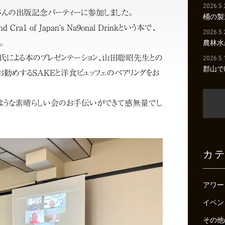
2026.5.
子さんの出版記念パーティーに参加しました。
桶の製
Cra1 of Japan’s Na9onal Drinkという本で、
2026.5.
。
農林水
⽒による本のプレゼンテーション、山田聡昭先生との
2026.5.
郡山で
勧めするSAKEと洋⾷ビュッフェのペアリングをお
のような素晴らしい会のお手伝いができて感無量でし
カ
アワー
イベン
その他