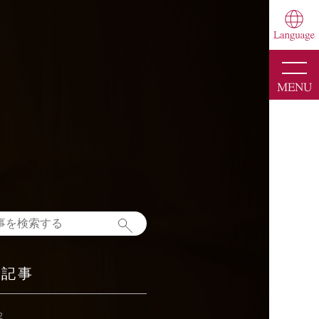
toggle
naviga
MENU
新記事
2