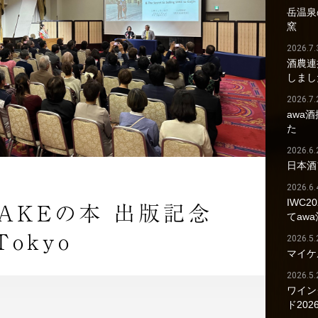
岳温泉の
窯
2026.7.
酒農連
しまし
2026.7.
awa
た
2026.6.
日本酒
2026.6.
IWC2
AKEの本 出版記念
てaw
Tokyo
2026.5.
マイケ
2026.5.
ワイン
ド202