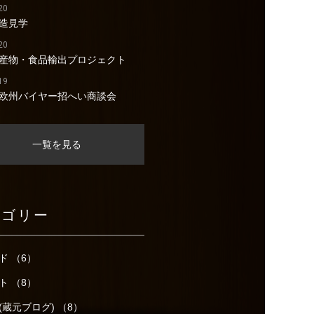
20
造見学
20
産物・食品輸出プロジェクト
19
欧州バイヤー招へい商談会
一覧を見る
テゴリー
ド （6）
ト （8）
(蔵元ブログ) （8）