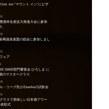
mt. inn “マウント イン”にピザ
30
携酒米生産拡大推進大会に参加
た
28
酒振興議員連盟の総会に参加しまし
20
フェア
4
026 SAKE部門審査会 ひろしま に
a酒のマスタークラス
28
ル・リーグ氏がZasshuの試飲会
26
グラスで美味しい日本酒アワー
6表彰式