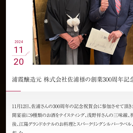
2024
11
20
浦霞醸造元 株式会社佐浦様の創業300周年記
11月12日、佐浦さんの300周年の記念祝賀会に参加させて頂き
開宴前に9種類のお酒をテイスティング、浅野祥さんの三味線、
後、江陽グランドホテルのお料理とスパークリングシルバーラベル、
ました。