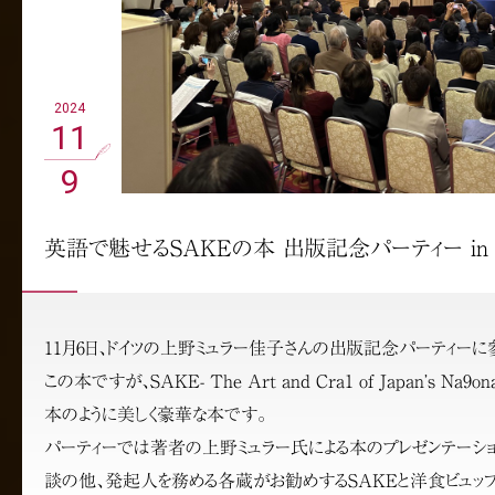
2024
11
9
英語で魅せるSAKEの本 出版記念パーティー in T
11月6日、ドイツの上野ミュラー佳子さんの出版記念パーティーに
この本ですが、SAKE- The Art and Cra1 of Japan’s Na9
本のように美しく豪華な本です。
パーティーでは著者の上野ミュラー⽒による本のプレゼンテーシ
談の他、発起⼈を務める各蔵がお勧めするSAKEと洋⾷ビュッフ