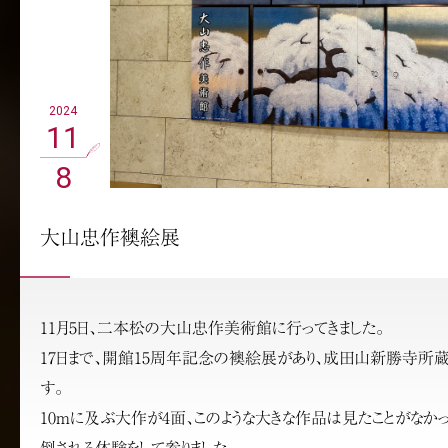
2024
11
8
大山忠作襖絵展
11月5日、二本松の大山忠作美術館に行ってきました。
17日まで、開館15周年記念の襖絵展があり、成田山新勝寺所
す。
10mに及ぶ大作が4面、このような大きな作品は見たことがなか