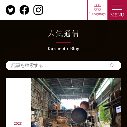
toggle
naviga
MENU
人気通信
Kuramoto-Blog
2023