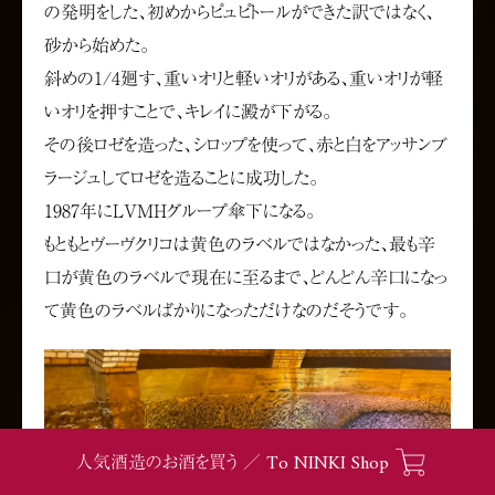
の発明をした、初めからピュピトールができた訳ではなく、
砂から始めた。
斜めの1/4廻す、重いオリと軽いオリがある、重いオリが軽
いオリを押すことで、キレイに澱が下がる。
その後ロゼを造った、シロップを使って、赤と白をアッサンブ
ラージュしてロゼを造ることに成功した。
1987年にLVMHグループ傘下になる。
もともとヴーヴクリコは黄色のラベルではなかった、最も辛
口が黄色のラベルで現在に至るまで、どんどん辛口になっ
て黄色のラベルばかりになっただけなのだそうです。
To NINKI Shop
人気酒造のお酒を買う ／