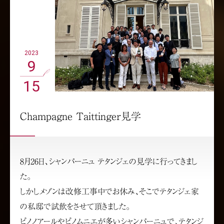
2023
9
15
Champagne Taittinger見学
8月26日、シャンパーニュ テタンジェの見学に行ってきまし
た。
しかしメゾンは改修工事中でお休み、そこでテタンジェ家
の私邸で試飲をさせて頂きました。
ピノノアールやピノムニエが多いシャンパーニュで、テタンジ