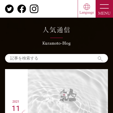
toggle
naviga
MENU
人気通信
Kuramoto-Blog
2021
11