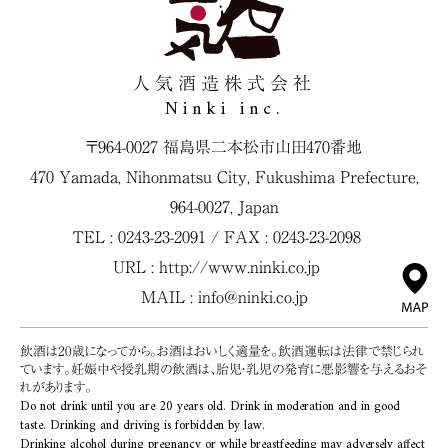
人気酒造株式会社
Ninki inc.
〒964-0027 福島県二本松市山田470番地
470 Yamada, Nihonmatsu City, Fukushima Prefecture,
964-0027, Japan
TEL : 0243-23-2091 / FAX : 0243-23-2098
URL :
http://www.ninki.co.jp
MAIL :
info@ninki.co.jp
飲酒は20歳になってから。お酒はおいしく適量を。飲酒運転は法律で禁じられ
ています。妊娠中や授乳期の飲酒は、胎児・乳児の発育に悪影響を与えるおそ
れがあります。
Do not drink until you are 20 years old. Drink in moderation and in good
taste. Drinking and driving is forbidden by law.
Drinking alcohol during pregnancy or while breastfeeding may adversely affect