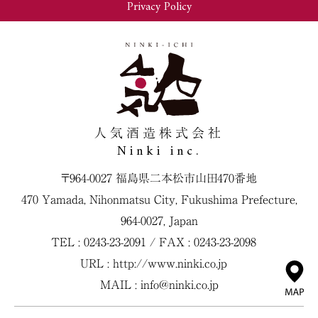
Privacy Policy
人気酒造株式会社
Ninki inc.
〒964-0027 福島県二本松市山田470番地
470 Yamada, Nihonmatsu City, Fukushima Prefecture,
964-0027, Japan
TEL : 0243-23-2091 / FAX : 0243-23-2098
URL :
http://www.ninki.co.jp
MAIL :
info@ninki.co.jp