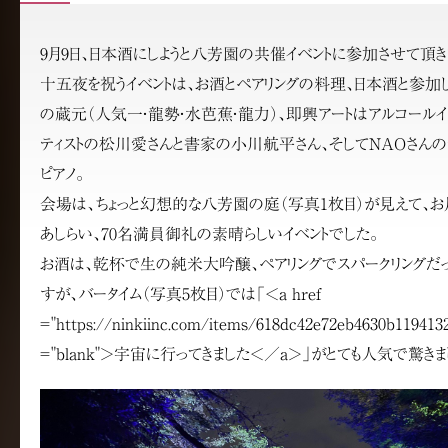
9月9日、日本酒にしようと八芳園の共催イベントに参加させて頂き
十五夜を祝うイベントは、お酒とペアリングの料理、日本酒と参加
の蔵元（人気一・龍勢・水芭蕉・龍力）、即興アートはアルコールイ
ティストの松川愛さんと書家の小川航平さん、そしてNAOさん
ピアノ。
会場は、ちょっと幻想的な八芳園の庭（写真1枚目）が見えて、お
あしらい、70名満員御礼の素晴らしいイベントでした。
お酒は、乾杯で生の純米大吟醸、ペアリングでスパークリングだ
すが、バータイム（写真5枚目）では「＜a href
＝"https://ninkiinc.com/items/618dc42e72eb4630b1194132
＝"blank"＞宇宙に行ってきました＜／a＞」がとても人気で驚きま