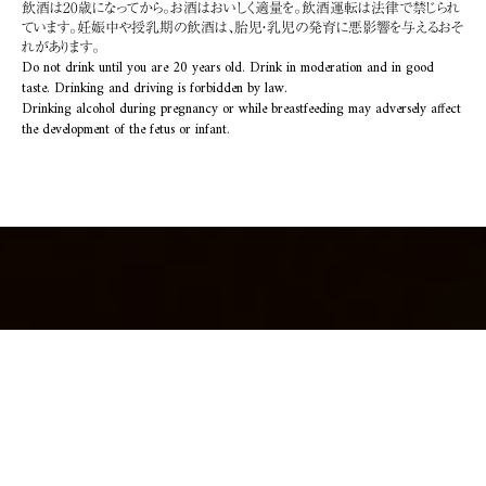
飲酒は20歳になってから。お酒はおいしく適量を。飲酒運転は法律で禁じられ
ています。妊娠中や授乳期の飲酒は、胎児・乳児の発育に悪影響を与えるおそ
れがあります。
Do not drink until you are 20 years old. Drink in moderation and in good
taste. Drinking and driving is forbidden by law.
Drinking alcohol during pregnancy or while breastfeeding may adversely affect
the development of the fetus or infant.