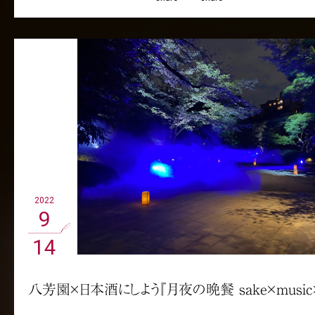
2022
9
14
八芳園×日本酒にしよう『月夜の晩餐 sake×music×