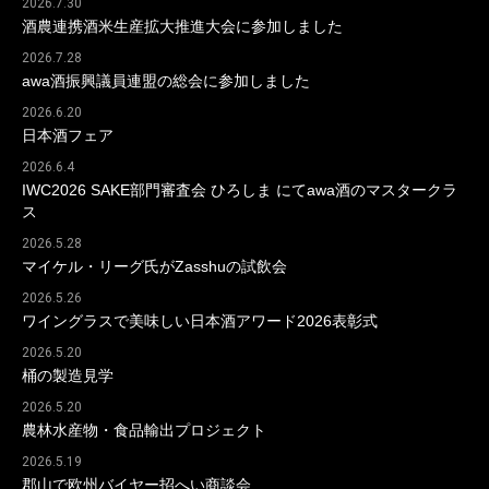
2026.7.30
酒農連携酒米生産拡大推進大会に参加しました
2026.7.28
awa酒振興議員連盟の総会に参加しました
2026.6.20
日本酒フェア
2026.6.4
IWC2026 SAKE部門審査会 ひろしま にてawa酒のマスタークラ
ス
2026.5.28
マイケル・リーグ氏がZasshuの試飲会
2026.5.26
ワイングラスで美味しい日本酒アワード2026表彰式
2026.5.20
桶の製造見学
2026.5.20
農林水産物・食品輸出プロジェクト
2026.5.19
郡山で欧州バイヤー招へい商談会