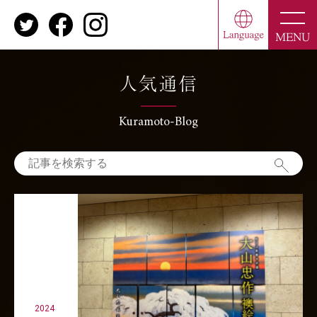
toggle
naviga
MENU
人気通信
Kuramoto-Blog
2024