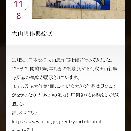
11
8
大山忠作襖絵展
11月5日、二本松の大山忠作美術館に行ってきました。
17日まで、開館15周年記念の襖絵展があり、成田山新勝
寺所蔵の襖絵が展示されています。
10mに及ぶ大作が4面、このような大きな作品は見たこと
がなかったので、あまりの迫力に圧倒される体験をして参り
ました。
詳しくはこちら
https://www.tif.ne.jp/jp/entry/article.html?
event=7114