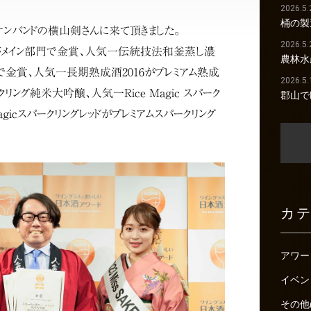
2026.5.
桶の製
ケンバンドの横山剣さんに来て頂きました。
2026.5.
メイン部門で金賞、人気一伝統技法和釜蒸し濃
農林水
金賞、人気一長期熟成酒2016がプレミアム熟成
2026.5.
ング純米大吟醸、人気一Rice Magic スパーク
郡山で
agicスパークリングレッドがプレミアムスパークリング
カ
アワー
イベン
その他