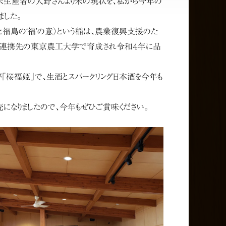
米生産者の大野さんより米の現状を、私から今年の
した。
’と福島の‘福’の意）という稲は、農業復興支援のた
、連携先の東京農工大学で育成され令和４年に品
「桜福姫」で、生酒とスパークリング日本酒を今年も
なりましたので、今年もぜひご賞味ください。