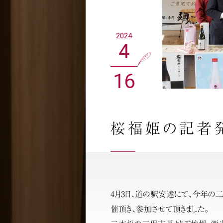
2024
4
16
桜福姫の記者発
4月3日、道の駅安達にて、今年
催頂き、参加させて頂きました。