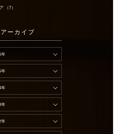
ア （7）
別アーカイブ
6年
5年
4年
3年
2年