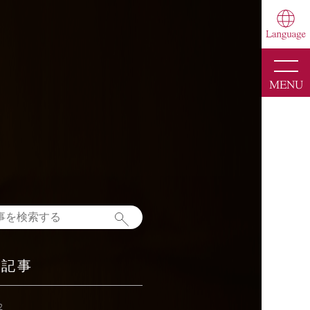
toggle
naviga
MENU
新記事
2