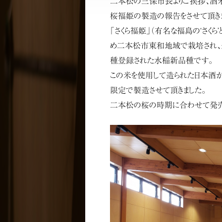
二本松の三保市長よりご挨拶、酒
桜福姫の製造の報告をさせて頂きま
「さくら福姫」（有名な福島の‘さくら
め二本松市東和地域で栽培され
種登録された水稲新品種です。
この米を使用して造られた日本酒が
限定で製造させて頂きました。
二本松の桜の時期に合わせて発売に