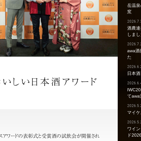
岳温泉の
窯
2026.7.
酒農連
しまし
2026.7.
awa
た
2026.6.
日本酒
おいしい日本酒アワード
2026.6.
IWC2
てaw
2026.5.
マイケ
2026.5.
ワイン
ド202
グラスアワードの表彰式と受賞酒の試飲会が開催され