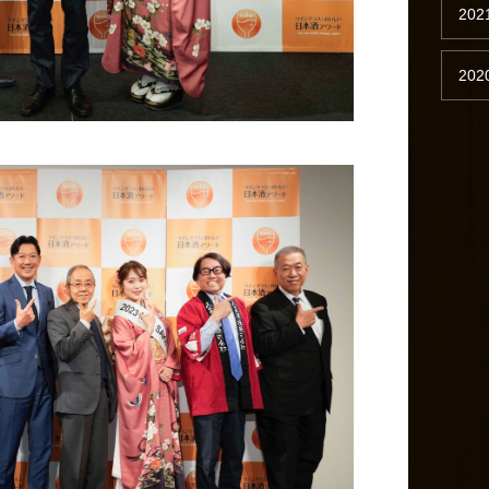
202
202