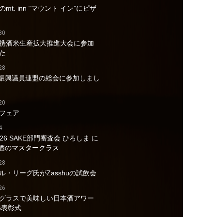
mt. inn “マウント イン”にピザ
30
携酒米生産拡大推進大会に参加
た
28
酒振興議員連盟の総会に参加しまし
20
フェア
4
026 SAKE部門審査会 ひろしま に
a酒のマスタークラス
28
ル・リーグ氏がZasshuの試飲会
26
グラスで美味しい日本酒アワー
6表彰式