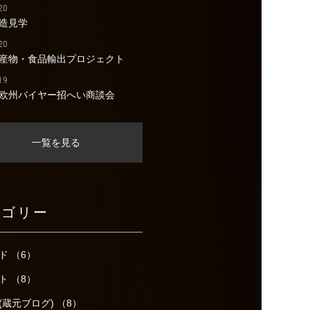
20
造見学
20
産物・食品輸出プロジェクト
19
欧州バイヤー招へい商談会
一覧を見る
テゴリー
ド （6）
ト （8）
(蔵元ブログ) （8）