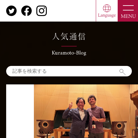
toggl
navig
MENU
人気通信
Kuramoto-Blog