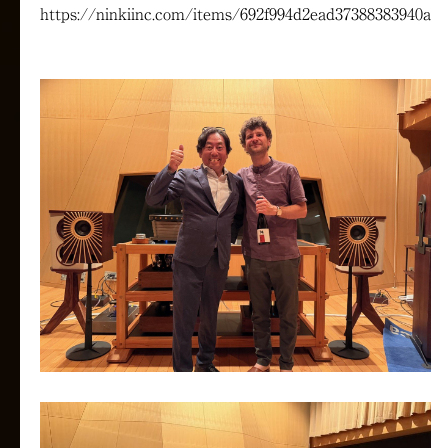
https://ninkiinc.com/items/692f994d2ead37388383940a