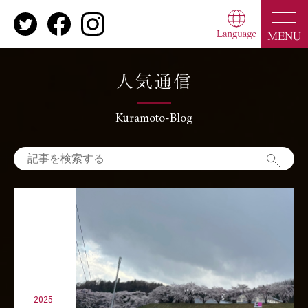
toggle
naviga
MENU
人気通信
Kuramoto-Blog
2025