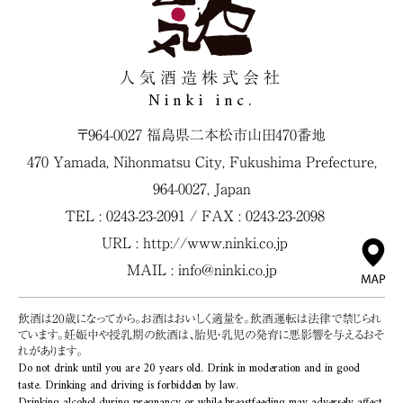
人気酒造株式会社
Ninki inc.
〒964-0027 福島県二本松市山田470番地
470 Yamada, Nihonmatsu City, Fukushima Prefecture,
964-0027, Japan
TEL : 0243-23-2091 / FAX : 0243-23-2098
URL :
http://www.ninki.co.jp
MAIL :
info@ninki.co.jp
飲酒は20歳になってから。お酒はおいしく適量を。飲酒運転は法律で禁じられ
ています。妊娠中や授乳期の飲酒は、胎児・乳児の発育に悪影響を与えるおそ
れがあります。
Do not drink until you are 20 years old. Drink in moderation and in good
taste. Drinking and driving is forbidden by law.
Drinking alcohol during pregnancy or while breastfeeding may adversely affect