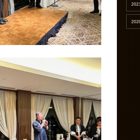
202
202