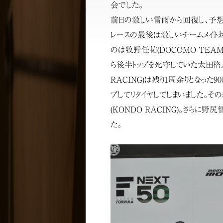
会でした。
前日の激しい雷雨から回復し、予
レースの最後は激しいチームメイト
のは牧野任祐(DOCOMO TEAM 
ら後半トップを死守していた太田格之進
RACING)は残り1周余りとなった
プしてリタイヤしてしまいました。
(KONDO RACING)。さらに野
た。