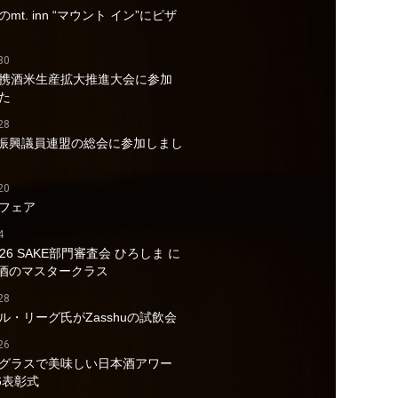
mt. inn “マウント イン”にピザ
30
携酒米生産拡大推進大会に参加
た
28
酒振興議員連盟の総会に参加しまし
20
フェア
4
026 SAKE部門審査会 ひろしま に
a酒のマスタークラス
28
ル・リーグ氏がZasshuの試飲会
26
グラスで美味しい日本酒アワー
6表彰式