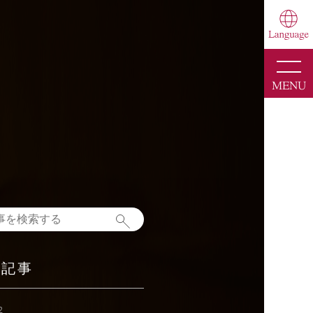
toggle
naviga
MENU
新記事
2