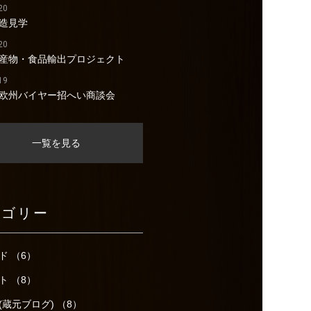
20
造見学
20
産物・食品輸出プロジェクト
19
欧州バイヤー招へい商談会
一覧を見る
テゴリー
ド （6）
ト （8）
(蔵元ブログ) （8）