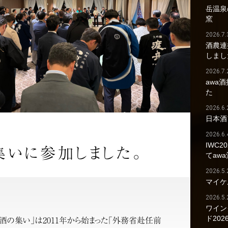
岳温泉の
窯
2026.7.
酒農連
しまし
2026.7.
awa
た
2026.6.
日本酒
2026.6.
IWC2
いに参加しました。
てaw
2026.5.
マイケ
2026.5.
ワイン
ド202
酒の集い」は2011年から始まった「外務省赴任前