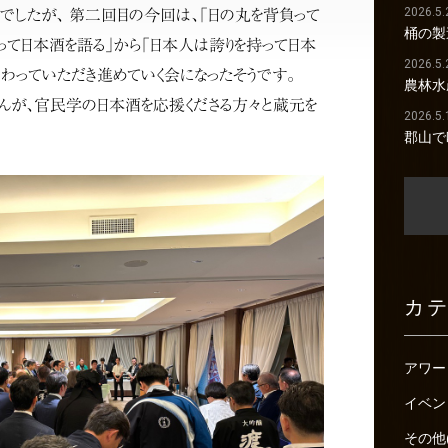
2026.5.
したが、 第二回目の今回は、「日の丸を背負って
桶の製
て日本酒を語る」から「日本人は誇りを持って日本
2026.5.
わっていただき進めていく会になったそうです。
農林水
んが、官民学の日本酒を応援くださる方々と蔵元を
2026.5.
郡山で
カ
アワー
イベン
その他