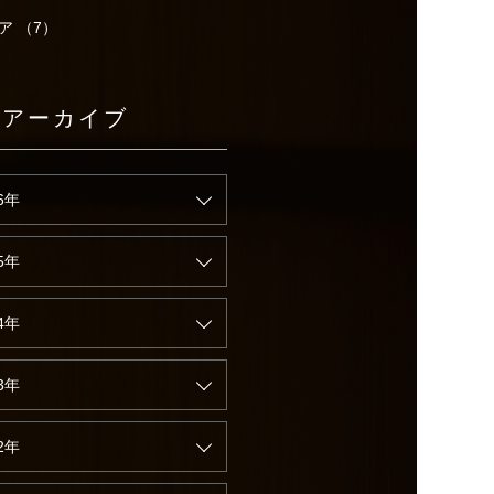
ア （7）
別アーカイブ
6年
5年
4年
3年
2年