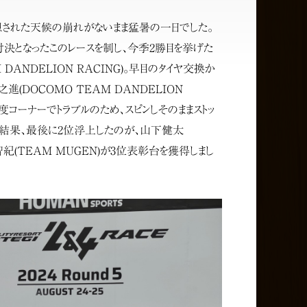
想された天候の崩れがないまま猛暑の一日でした。
対決となったこのレースを制し、今季2勝目を挙げた
DANDELION RACING)。早目のタイヤ交換か
(DOCOMO TEAM DANDELION
90度コーナーでトラブルのため、スピンしそのままストッ
その結果、最後に2位浮上したのが、山下健太
尻智紀(TEAM MUGEN)が3位表彰台を獲得しまし