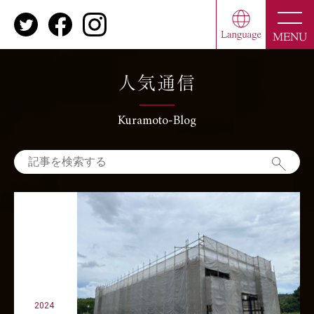
toggle
naviga
MENU
人気通信
Kuramoto-Blog
2024