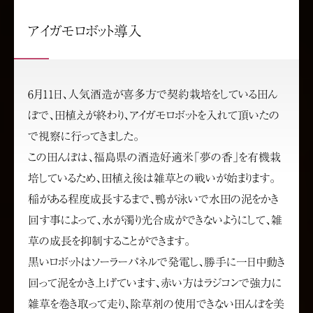
アイガモロボット導入
6月11日、人気酒造が喜多方で契約栽培をしている田ん
ぼで、田植えが終わり、アイガモロボットを入れて頂いたの
で視察に行ってきました。
この田んぼは、福島県の酒造好適米「夢の香」を有機栽
培しているため、田植え後は雑草との戦いが始まります。
稲がある程度成長するまで、鴨が泳いで水田の泥をかき
回す事によって、水が濁り光合成ができないようにして、雑
草の成長を抑制することができます。
黒いロボットはソーラーパネルで発電し、勝手に一日中動き
回って泥をかき上げています、赤い方はラジコンで強力に
雑草を巻き取って走り、除草剤の使用できない田んぼを美