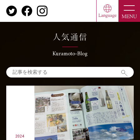
toggle
naviga
MENU
人気通信
Kuramoto-Blog
2024