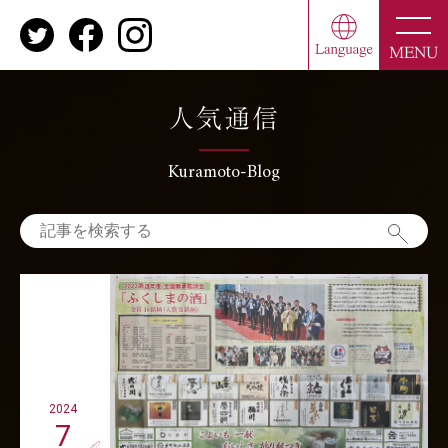
toggle
naviga
MENU
人気通信
Kuramoto-Blog
2024
7