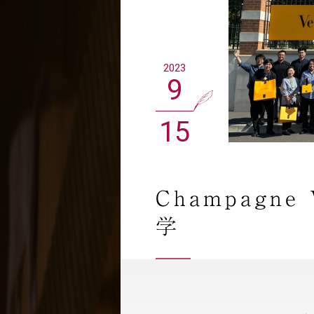
2023
9
15
Champagne 
学