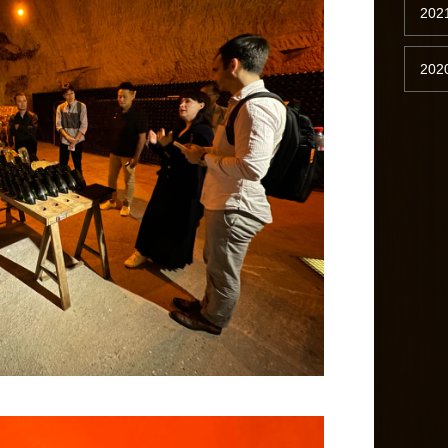
202
202