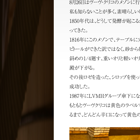
8月26日はヴーヴ・クリコのメゾンに行
私も知らないことが多く、素晴らしい
1850年代は、どうして発酵が起こ
ってきた。
1816年にこのメゾンで、テーブル
ピトールができた訳ではなく、砂から
斜めの1/4廻す、重いオリと軽いオ
澱が下がる。
その後ロゼを造った、シロップを使っ
成功した。
1987年にLVMHグループ傘下にな
もともとヴーヴクリコは黄色のラベ
るまで、どんどん辛口になって黄色