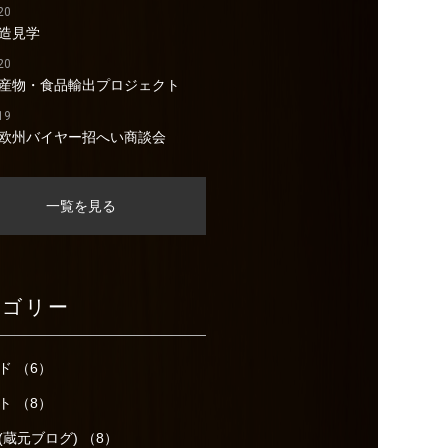
20
造見学
20
産物・食品輸出プロジェクト
19
欧州バイヤー招へい商談会
一覧を見る
テゴリー
ド （6）
ト （8）
(蔵元ブログ) （8）