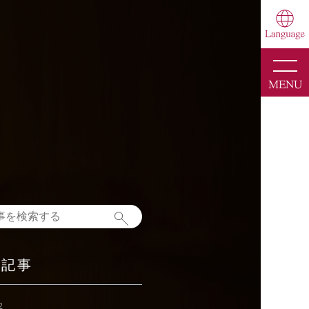
toggle
naviga
MENU
新記事
2