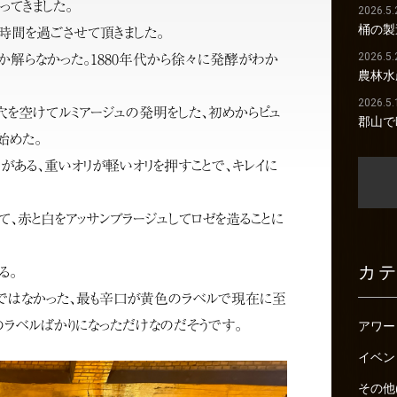
ってきました。
2026.5.
桶の製
時間を過ごさせて頂きました。
2026.5.
るか解らなかった。1880年代から徐々に発酵がわか
農林水
2026.5.
に穴を空けてルミアージュの発明をした、初めからピュ
郡山で
始めた。
リがある、重いオリが軽いオリを押すことで、キレイに
て、赤と白をアッサンブラージュしてロゼを造ることに
カ
る。
ルではなかった、最も辛口が黄色のラベルで現在に至
のラベルばかりになっただけなのだそうです。
アワー
イベン
その他