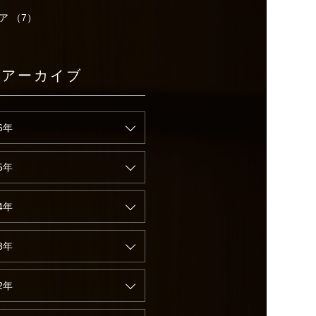
ア （7）
別アーカイブ
6年
5年
4年
3年
2年