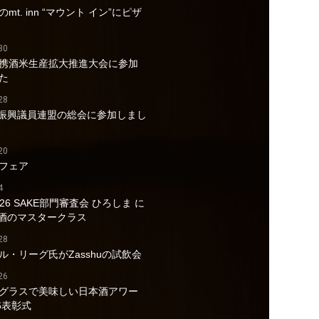
mt. inn “マウント イン”にピザ
30
携酒米生産拡大推進大会に参加
た
28
酒振興議員連盟の総会に参加しまし
20
フェア
4
026 SAKE部門審査会 ひろしま に
a酒のマスタークラス
28
ル・リーグ氏がZasshuの試飲会
26
グラスで美味しい日本酒アワー
6表彰式