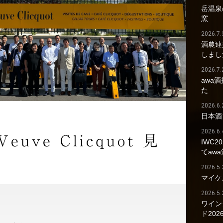
岳温泉の
窯
2026.7.
酒農連
しまし
2026.7.
awa
た
2026.6.
日本酒
2026.6.
Veuve Clicquot 見
IWC2
てaw
2026.5.
マイケ
2026.5.
ワイン
ド202