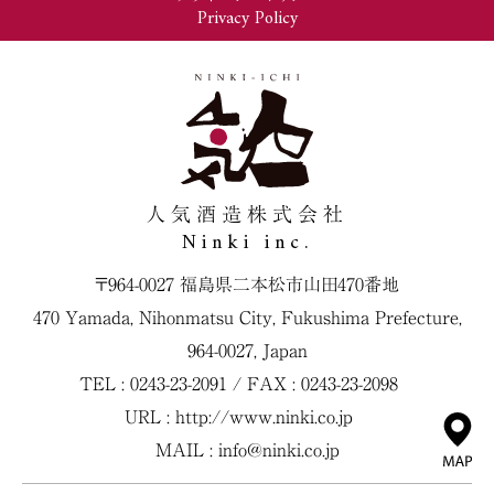
Privacy Policy
人気酒造株式会社
Ninki inc.
〒964-0027 福島県二本松市山田470番地
470 Yamada, Nihonmatsu City, Fukushima Prefecture,
964-0027, Japan
TEL : 0243-23-2091 / FAX : 0243-23-2098
URL :
http://www.ninki.co.jp
MAIL :
info@ninki.co.jp