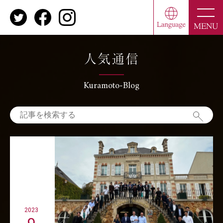
toggle
naviga
MENU
人気通信
Kuramoto-Blog
2023