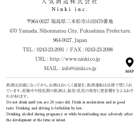
人気酒造株式会社
Ninki inc.
〒964-0027 福島県二本松市山田470番地
470 Yamada, Nihonmatsu City, Fukushima Prefecture,
964-0027, Japan
TEL : 0243-23-2091 / FAX : 0243-23-2098
URL :
http://www.ninki.co.jp
MAIL :
info@ninki.co.jp
飲酒は20歳になってから。お酒はおいしく適量を。飲酒運転は法律で禁じられ
ています。妊娠中や授乳期の飲酒は、胎児・乳児の発育に悪影響を与えるおそ
れがあります。
Do not drink until you are 20 years old. Drink in moderation and in good
taste. Drinking and driving is forbidden by law.
Drinking alcohol during pregnancy or while breastfeeding may adversely affect
the development of the fetus or infant.