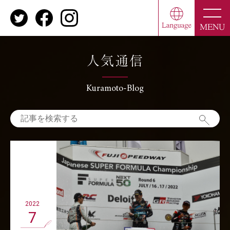
toggle
naviga
MENU
人気通信
Kuramoto-Blog
2022
7