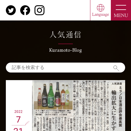
toggle
naviga
MENU
人気通信
Kuramoto-Blog
2022
7