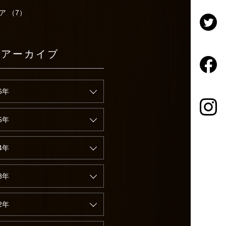
ア （7）
別アーカイブ
6年
5年
4年
3年
2年