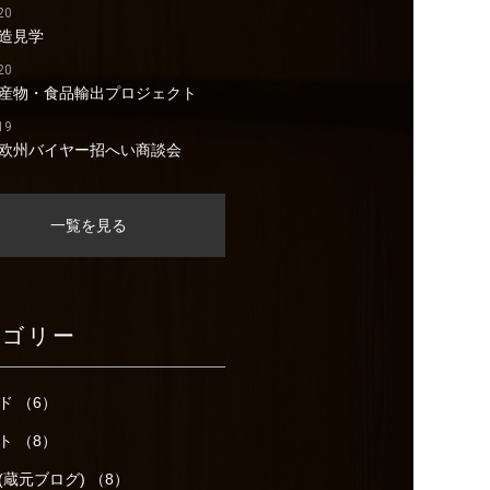
20
造見学
20
産物・食品輸出プロジェクト
19
欧州バイヤー招へい商談会
一覧を見る
テゴリー
ド （6）
ト （8）
(蔵元ブログ) （8）