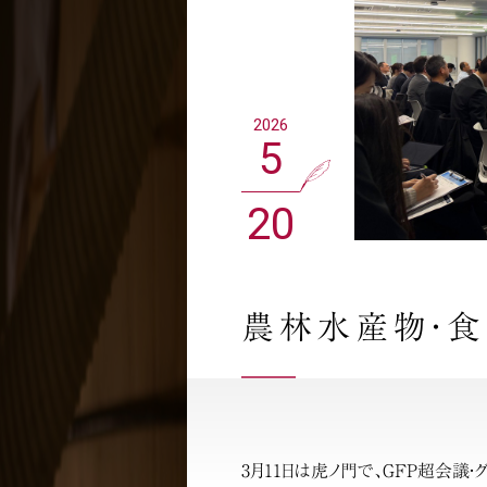
2026
5
20
農林水産物・食
3月11日は虎ノ門で、GFP超会議