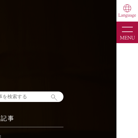
toggle
naviga
MENU
新記事
2