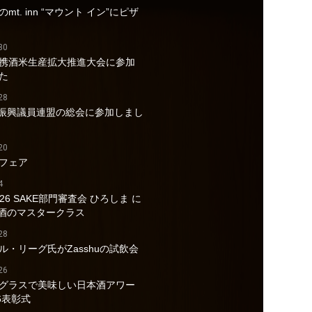
mt. inn “マウント イン”にピザ
30
携酒米生産拡大推進大会に参加
た
28
酒振興議員連盟の総会に参加しまし
20
フェア
4
026 SAKE部門審査会 ひろしま に
a酒のマスタークラス
28
ル・リーグ氏がZasshuの試飲会
26
グラスで美味しい日本酒アワー
6表彰式