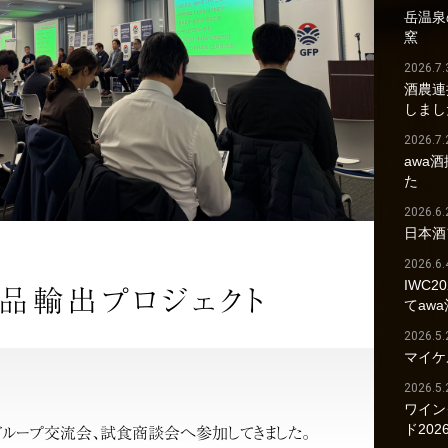
岳温泉の
窯
2026.7.
酒農連
しまし
2026.7.
awa
た
2026.6.
日本酒
2026.6.
IWC2
品輸出プロジェクト
てaw
2026.5.
マイケ
2026.5.
ワイン
ド202
・グループ交流会、試食商談会へ参加してきました。