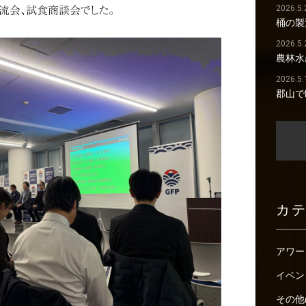
2026.5.
交流会、試食商談会でした。
桶の製
2026.5.
農林水
2026.5.
郡山で
カ
アワー
イベン
その他