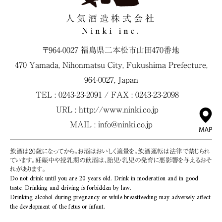
人気酒造株式会社
Ninki inc.
〒964-0027 福島県二本松市山田470番地
470 Yamada, Nihonmatsu City, Fukushima Prefecture,
964-0027, Japan
TEL : 0243-23-2091 / FAX : 0243-23-2098
URL :
http://www.ninki.co.jp
MAIL :
info@ninki.co.jp
飲酒は20歳になってから。お酒はおいしく適量を。飲酒運転は法律で禁じられ
ています。妊娠中や授乳期の飲酒は、胎児・乳児の発育に悪影響を与えるおそ
れがあります。
Do not drink until you are 20 years old. Drink in moderation and in good
taste. Drinking and driving is forbidden by law.
Drinking alcohol during pregnancy or while breastfeeding may adversely affect
the development of the fetus or infant.