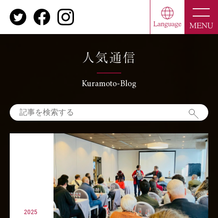
toggle
naviga
MENU
人気通信
Kuramoto-Blog
2025