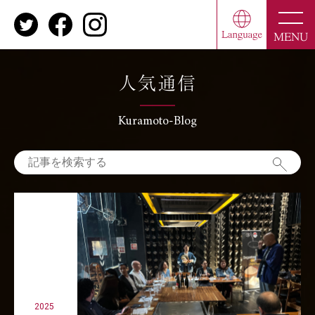
toggle
naviga
MENU
人気通信
Kuramoto-Blog
2025