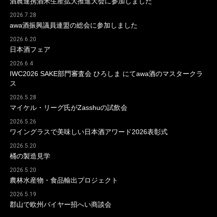
酒農連携酒米生産拡大推進大会に参加しました
2026.7.28
awa酒振興議員連盟の総会に参加しました
2026.6.20
日本酒フェア
2026.6.4
IWC2026 SAKE部門審査会 ひろしま にてawa酒のマスタークラ
ス
2026.5.28
マイケル・リーグ氏がZasshuの試飲会
2026.5.26
ワイングラスで美味しい日本酒アワード2026表彰式
2026.5.20
桶の製造見学
2026.5.20
農林水産物・食品輸出プロジェクト
2026.5.19
郡山で欧州バイヤー招へい商談会