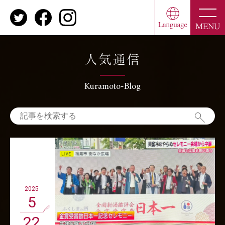
toggle
naviga
MENU
人気通信
Kuramoto-Blog
2025
5
22