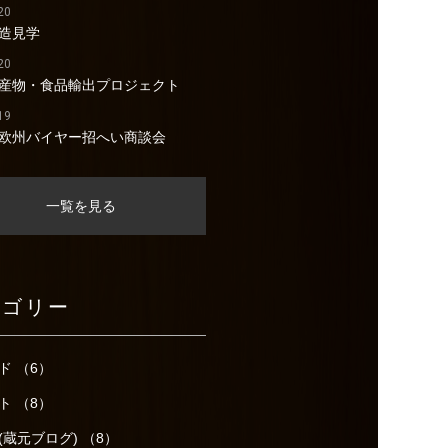
20
造見学
20
産物・食品輸出プロジェクト
19
欧州バイヤー招へい商談会
一覧を見る
テゴリー
ド （6）
ト （8）
(蔵元ブログ) （8）