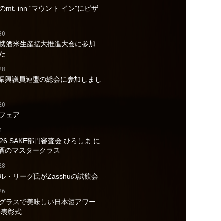
mt. inn “マウント イン”にピザ
30
携酒米生産拡大推進大会に参加
た
28
酒振興議員連盟の総会に参加しまし
20
フェア
4
026 SAKE部門審査会 ひろしま に
a酒のマスタークラス
28
ル・リーグ氏がZasshuの試飲会
26
グラスで美味しい日本酒アワー
6表彰式