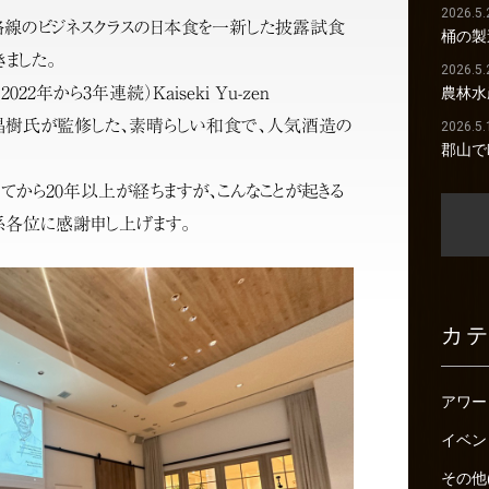
2026.5.
ダ路線のビジネスクラスの日本食を一新した披露試食
桶の製
ました。
2026.5.
22年から3年連続）Kaiseki Yu-zen
農林水
橋本昌樹氏が監修した、素晴らしい和食で、人気酒造の
2026.5.
郡山で
。
てから20年以上が経ちますが、こんなことが起きる
係各位に感謝申し上げます。
カ
アワー
イベン
その他