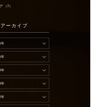
ア （7）
別アーカイブ
6年
5年
4年
3年
2年