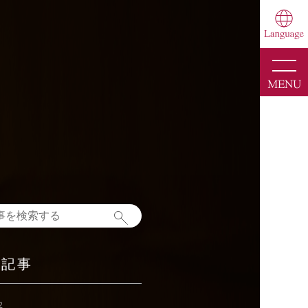
toggle
naviga
MENU
新記事
2