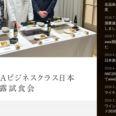
岳温泉の
窯
2026.7.
酒農連
しまし
2026.7.
awa
た
2026.6.
日本酒
2026.6.
IWC2
DAビジネスクラス日本
てaw
披露試食会
2026.5.
マイケ
2026.5.
ワイン
ド202