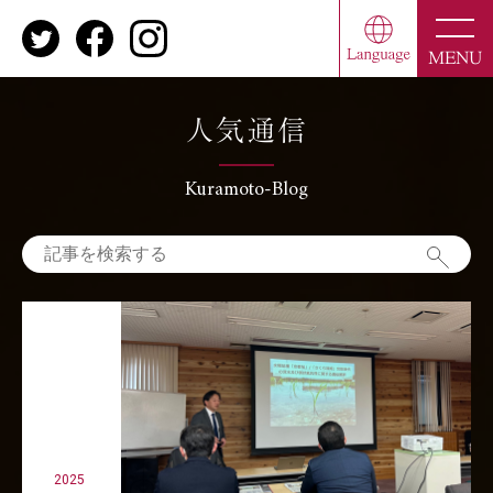
toggle
naviga
MENU
人気通信
Kuramoto-Blog
2025