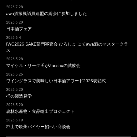
2026.7.28
awa酒振興議員連盟の総会に参加しました
2026.6.20
日本酒フェア
2026.6.4
IWC2026 SAKE部門審査会 ひろしま にてawa酒のマスタークラ
ス
2026.5.28
マイケル・リーグ氏がZasshuの試飲会
2026.5.26
ワイングラスで美味しい日本酒アワード2026表彰式
2026.5.20
桶の製造見学
2026.5.20
農林水産物・食品輸出プロジェクト
2026.5.19
郡山で欧州バイヤー招へい商談会