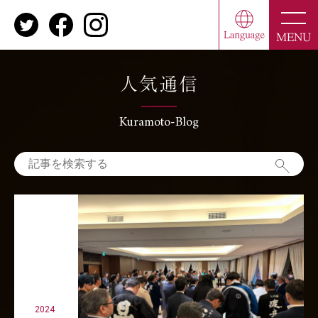
toggle
naviga
MENU
人気通信
Kuramoto-Blog
2024