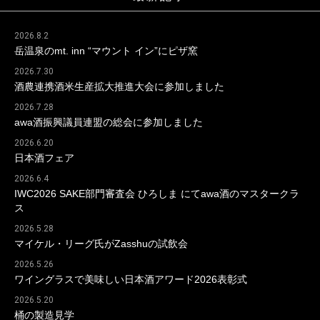
2026.8.2
岳温泉のmt. inn “マウント イン”にピザ窯
2026.7.30
酒農連携酒米生産拡大推進大会に参加しました
2026.7.28
awa酒振興議員連盟の総会に参加しました
2026.6.20
日本酒フェア
2026.6.4
IWC2026 SAKE部門審査会 ひろしま にてawa酒のマスタークラ
ス
2026.5.28
マイケル・リーグ氏がZasshuの試飲会
2026.5.26
ワイングラスで美味しい日本酒アワード2026表彰式
2026.5.20
桶の製造見学