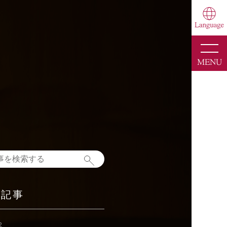
toggle
naviga
MENU
新記事
2