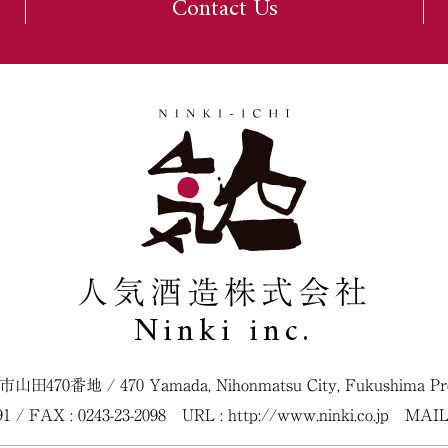
Contact Us
人気酒造株式会社
Ninki inc.
松市山田470番地
/
470 Yamada, Nihonmatsu City, Fukushima Pref
091 / FAX : 0243-23-2098
URL :
http://www.ninki.co.jp
MAIL