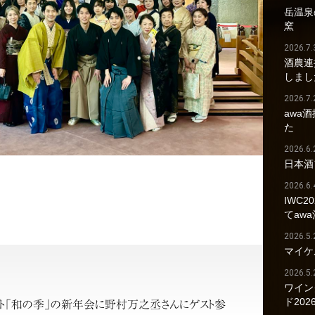
岳温泉の
窯
2026.7.
酒農連
しまし
2026.7.
awa
た
2026.6.
日本酒
2026.6.
IWC2
てaw
2026.5.
マイケ
2026.5.
ワイン
ド202
ェクト「和の季」の新年会に野村万之丞さんにゲスト参