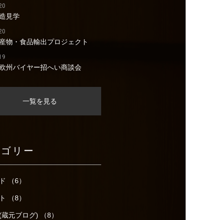
20
造見学
20
産物・食品輸出プロジェクト
19
欧州バイヤー招へい商談会
一覧を見る
テゴリー
ド （6）
ト （8）
(蔵元ブログ) （8）