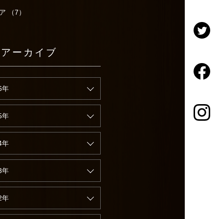
ア （7）
別アーカイブ
6年
5年
4年
3年
2年