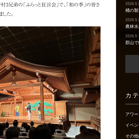
2026.5.
村3兄弟の「ふらっと狂言会」で、「和の季」の皆さ
桶の製
ました。
2026.5.
農林水
2026.5.
郡山で
カ
アワー
イベン
その他