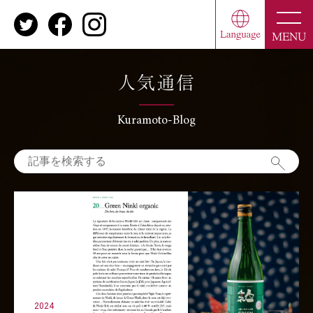
toggle
naviga
MENU
人気通信
Kuramoto-Blog
2024