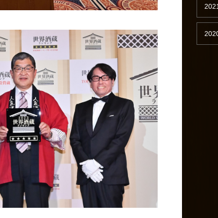
202
202