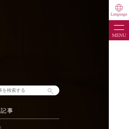
toggle
naviga
MENU
新記事
2