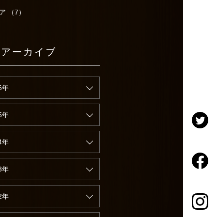
ア （7）
別アーカイブ
6年
5年
4年
3年
2年