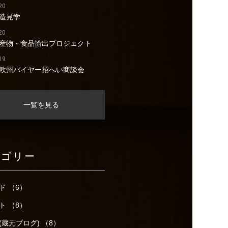
20
造見学
20
産物・食品輸出プロジェクト
19
欧州バイヤー招へい商談会
一覧を見る
テゴリー
ド （6）
ト （8）
(蔵元ブログ) （8）