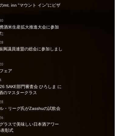
mt. inn “マウント イン”にピザ
30
携酒米生産拡大推進大会に参加
た
28
酒振興議員連盟の総会に参加しまし
20
フェア
4
026 SAKE部門審査会 ひろしま に
a酒のマスタークラス
28
ル・リーグ氏がZasshuの試飲会
26
グラスで美味しい日本酒アワー
6表彰式