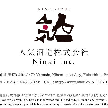
人気酒造株式会社
Ninki inc.
松市山田470番地
/
470 Yamada, Nihonmatsu City, Fukushima Pref
091 / FAX : 0243-23-2098
URL :
http://www.ninki.co.jp
MAIL
く適量を。飲酒運転は法律で禁じられています。妊娠中や授乳期の飲酒は、胎児・乳児
l you are 20 years old. Drink in moderation and in good taste. Drinking and driving is
ol during pregnancy or while breastfeeding may adversely affect the development of the f