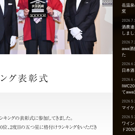
岳温泉の
窯
2026.7.
酒農連
しまし
2026.7.
awa
た
2026.6.
日本酒
キング表彰式
2026.6.
IWC2
てaw
2026.5.
マイケ
2026.5.
ランキングの表彰式に参加してきました。
ワイン
で10位、2度目の五つ星に格付けランキングをいただき
ド202