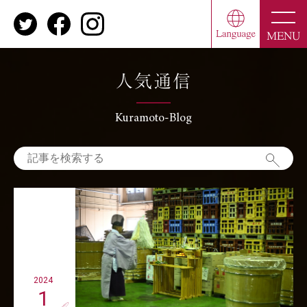
toggle
naviga
MENU
人気通信
Kuramoto-Blog
2024
1