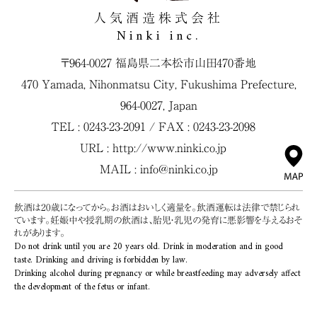
人気酒造株式会社
Ninki inc.
〒964-0027 福島県二本松市山田470番地
470 Yamada, Nihonmatsu City, Fukushima Prefecture,
964-0027, Japan
TEL : 0243-23-2091 / FAX : 0243-23-2098
URL :
http://www.ninki.co.jp
MAIL :
info@ninki.co.jp
飲酒は20歳になってから。お酒はおいしく適量を。飲酒運転は法律で禁じられ
ています。妊娠中や授乳期の飲酒は、胎児・乳児の発育に悪影響を与えるおそ
れがあります。
Do not drink until you are 20 years old. Drink in moderation and in good
taste. Drinking and driving is forbidden by law.
Drinking alcohol during pregnancy or while breastfeeding may adversely affect
the development of the fetus or infant.