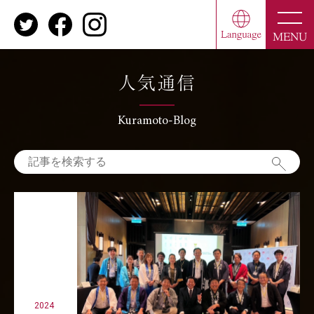
toggle
naviga
MENU
人気通信
Kuramoto-Blog
2024