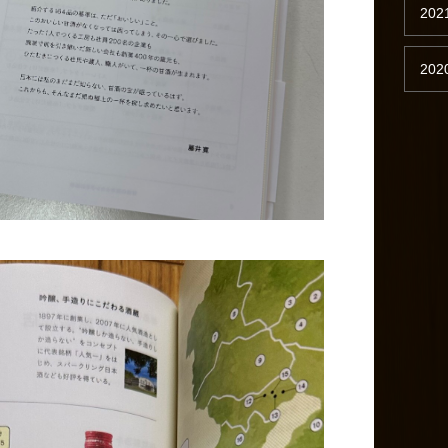
202
202