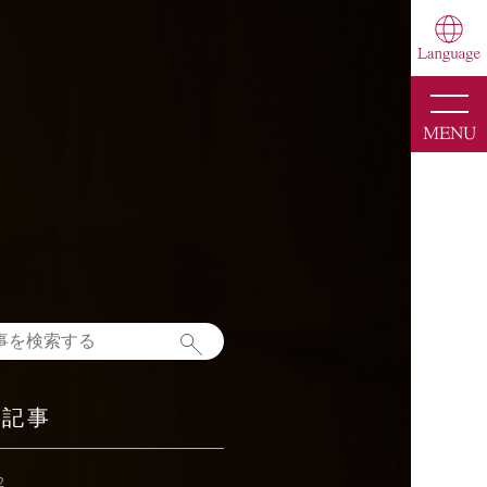
toggle
naviga
MENU
新記事
2