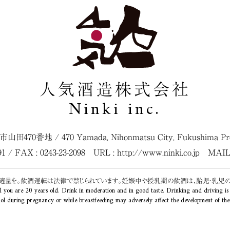
人気酒造株式会社
Ninki inc.
松市山田470番地
/
470 Yamada, Nihonmatsu City, Fukushima Pref
091 / FAX : 0243-23-2098
URL :
http://www.ninki.co.jp
MAIL
く適量を。飲酒運転は法律で禁じられています。妊娠中や授乳期の飲酒は、胎児・乳児
l you are 20 years old. Drink in moderation and in good taste. Drinking and driving is
ol during pregnancy or while breastfeeding may adversely affect the development of the f