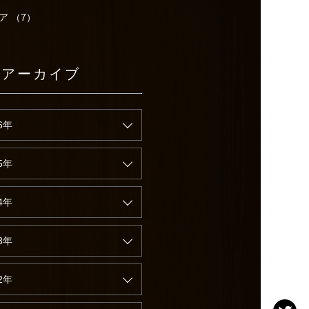
ア （7）
別アーカイブ
6年
5年
4年
3年
2年