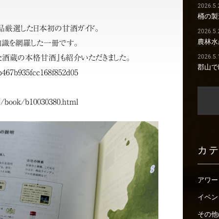
2026.5.
桶の製
4品厳選した日本初の甘酒ガイド。
2026.5.
農林水
知識を網羅した一冊です。
2026.5.
酒蔵の本格甘酒』も紹介いただきました。
郡山で
ab467b935fcc168f852d05
jp/book/b10030380.html
カ
アワー
イベン
その他