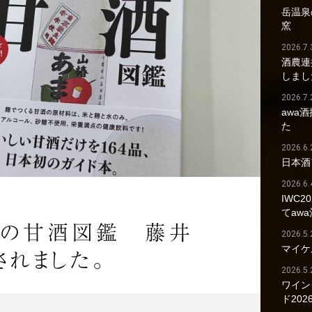
岳温泉の
窯
2026.7.
酒農連
しまし
2026.7.
awa
た
2026.6.
日本酒
2026.6.
IWC2
てaw
麹の甘酒図鑑 藤井
2026.5.
マイケ
されました。
2026.5.
ワイン
ド202