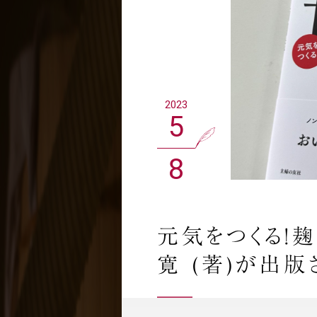
2023
5
8
元気をつくる!
寛 (著)が出版