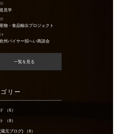
20
造見学
20
産物・食品輸出プロジェクト
19
欧州バイヤー招へい商談会
一覧を見る
テゴリー
ド （6）
ト （8）
(蔵元ブログ) （8）