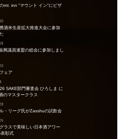
mt. inn “マウント イン”にピザ
30
携酒米生産拡大推進大会に参加
た
28
酒振興議員連盟の総会に参加しまし
20
フェア
4
026 SAKE部門審査会 ひろしま に
a酒のマスタークラス
28
ル・リーグ氏がZasshuの試飲会
26
グラスで美味しい日本酒アワー
6表彰式