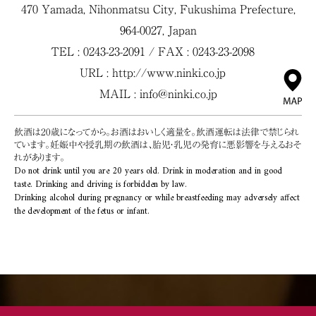
470 Yamada, Nihonmatsu City, Fukushima Prefecture,
964-0027, Japan
TEL : 0243-23-2091 / FAX : 0243-23-2098
URL :
http://www.ninki.co.jp
MAIL :
info@ninki.co.jp
飲酒は20歳になってから。お酒はおいしく適量を。飲酒運転は法律で禁じられ
ています。妊娠中や授乳期の飲酒は、胎児・乳児の発育に悪影響を与えるおそ
れがあります。
Do not drink until you are 20 years old. Drink in moderation and in good
taste. Drinking and driving is forbidden by law.
Drinking alcohol during pregnancy or while breastfeeding may adversely affect
the development of the fetus or infant.