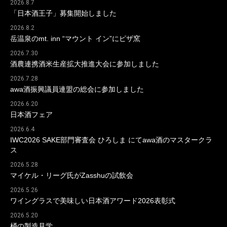
2026.8.7
「日本酒王子」募集開始しました
2026.8.2
岳温泉のmt. inn “マウント イン”にピザ窯
2026.7.30
酒農連携酒米生産拡大推進大会に参加しました
2026.7.28
awa酒振興議員連盟の総会に参加しました
2026.6.20
日本酒フェア
2026.6.4
IWC2026 SAKE部門審査会 ひろしま にてawa酒のマスタークラ
ス
2026.5.28
マイケル・リーグ氏がZasshuの試飲会
2026.5.26
ワイングラスで美味しい日本酒アワード2026表彰式
2026.5.20
桶の製造見学