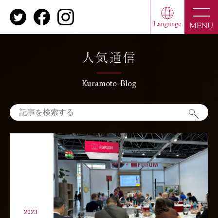
toggle
naviga
MENU
人気通信
Kuramoto-Blog
2023