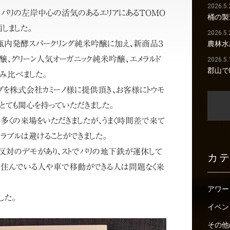
2026.5.
2日間、パリの左岸中心の活気のあるエリアにあるTOMO
桶の製
しました。
2026.5.
内発酵スパークリング純米吟醸に加え、新商品３
農林水
醸、グリーン人気オーガニック純米吟醸、エメラルド
2026.5.
郡山で
み比べました。
ップを株式会社カミーノ様に提供頂き、お客様にトウモ
とても関心を持っていただきました。
、多くの来場をいただきましたが、うまく時間差で来て
トラブルは避けることができました。
長反対のデモがあり、ストでパリの地下鉄が運休して
カ
に住んでいる人や車で移動ができる人は問題なく来
アワー
した。
イベン
その他