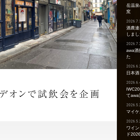
岳温泉の
窯
2026.7.
酒農連
しまし
2026.7.
awa
た
2026.6.
日本酒
2026.6.
IWC2
オデオンで試飲会を企画
てaw
2026.5.
マイケ
2026.5.
ワイン
ド202