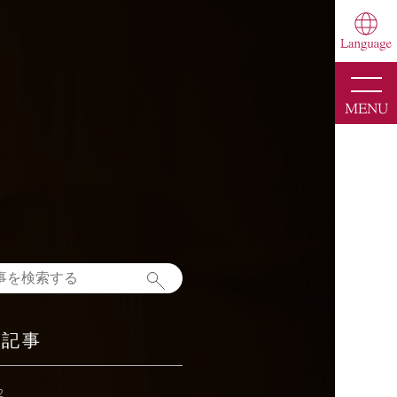
toggle
naviga
MENU
新記事
2