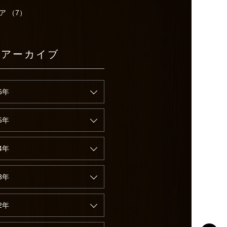
ア （7）
別アーカイブ
6年
5年
4年
3年
2年