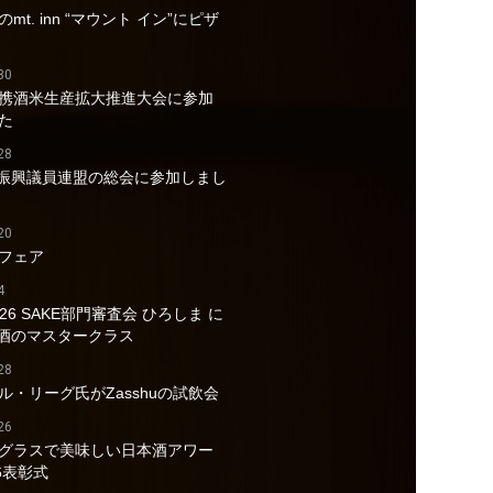
mt. inn “マウント イン”にピザ
30
携酒米生産拡大推進大会に参加
た
28
酒振興議員連盟の総会に参加しまし
20
フェア
4
026 SAKE部門審査会 ひろしま に
a酒のマスタークラス
28
ル・リーグ氏がZasshuの試飲会
26
グラスで美味しい日本酒アワー
6表彰式