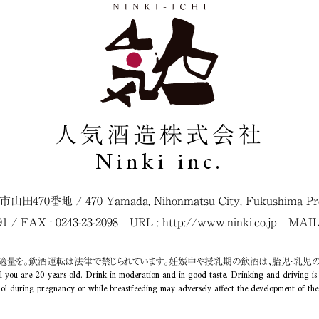
人気酒造株式会社
Ninki inc.
松市山田470番地
/
470 Yamada, Nihonmatsu City, Fukushima Pref
091 / FAX : 0243-23-2098
URL :
http://www.ninki.co.jp
MAIL
く適量を。飲酒運転は法律で禁じられています。妊娠中や授乳期の飲酒は、胎児・乳児
l you are 20 years old. Drink in moderation and in good taste. Drinking and driving is
ol during pregnancy or while breastfeeding may adversely affect the development of the f