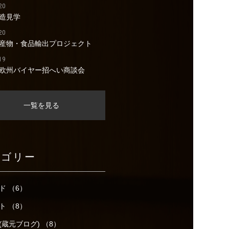
20
造見学
20
産物・食品輸出プロジェクト
19
欧州バイヤー招へい商談会
一覧を見る
テゴリー
ド （6）
ト （8）
(蔵元ブログ) （8）