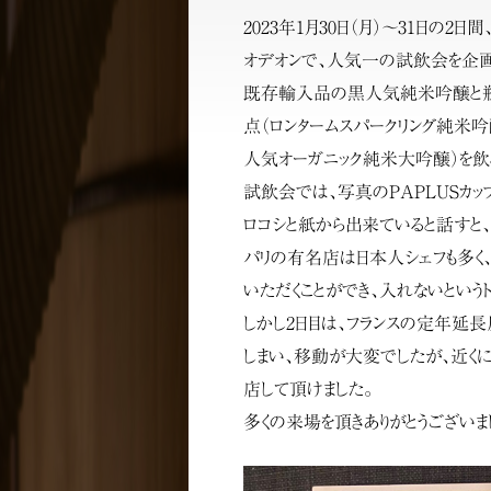
2023年1月30日（月）〜31日の
オデオンで、人気一の試飲会を企画
既存輸入品の黒人気純米吟醸と瓶
点（ロンタームスパークリング純米吟
人気オーガニック純米大吟醸）を飲
試飲会では、写真のPAPLUSカ
ロコシと紙から出来ていると話すと、
パリの有名店は日本人シェフも多く
いただくことができ、入れないという
しかし2日目は、フランスの定年延
しまい、移動が大変でしたが、近く
店して頂けました。
多くの来場を頂きありがとうございま