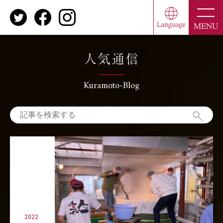
toggle
naviga
MENU
人気通信
Kuramoto-Blog
2022