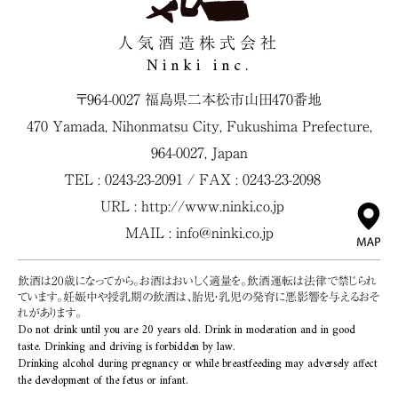
人気酒造株式会社
Ninki inc.
〒964-0027 福島県二本松市山田470番地
470 Yamada, Nihonmatsu City, Fukushima Prefecture,
964-0027, Japan
TEL : 0243-23-2091 / FAX : 0243-23-2098
URL :
http://www.ninki.co.jp
MAIL :
info@ninki.co.jp
飲酒は20歳になってから。お酒はおいしく適量を。飲酒運転は法律で禁じられ
ています。妊娠中や授乳期の飲酒は、胎児・乳児の発育に悪影響を与えるおそ
れがあります。
Do not drink until you are 20 years old. Drink in moderation and in good
taste. Drinking and driving is forbidden by law.
Drinking alcohol during pregnancy or while breastfeeding may adversely affect
the development of the fetus or infant.