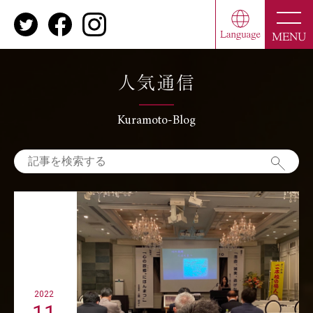
toggle
naviga
MENU
人気通信
Kuramoto-Blog
2022
11