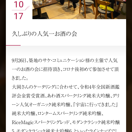
10
17
久しぶりの人気一お酒の会
9月26日、築地のサケ・コミュニケーション様の主催で人気
一のお酒の会に招待頂き、コロナ後初めて参加させて頂
きました。
大岡さんのケータリングに合わせて、令和4年全国新酒鑑
評会金賞受賞酒、あわ酒スパークリング純米大吟醸、グリ
ーン人気オーガニック純米吟醸、『宇宙に行ってきました』
純米大吟醸、ロンタームスパークリング純米吟醸、
RiceMagicスパークリングレッド、モダンクラシック純米吟醸
5、モダンクラシック純米大吟醸6、といったラインナップでし