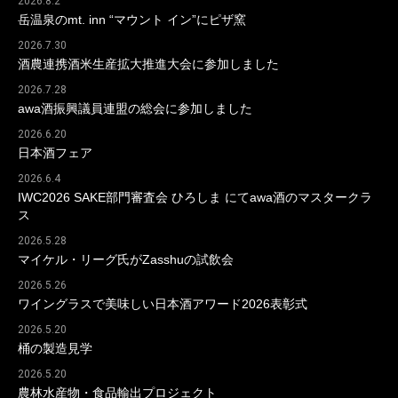
2026.8.2
岳温泉のmt. inn “マウント イン”にピザ窯
2026.7.30
酒農連携酒米生産拡大推進大会に参加しました
2026.7.28
awa酒振興議員連盟の総会に参加しました
2026.6.20
日本酒フェア
2026.6.4
IWC2026 SAKE部門審査会 ひろしま にてawa酒のマスタークラ
ス
2026.5.28
マイケル・リーグ氏がZasshuの試飲会
2026.5.26
ワイングラスで美味しい日本酒アワード2026表彰式
2026.5.20
桶の製造見学
2026.5.20
農林水産物・食品輸出プロジェクト