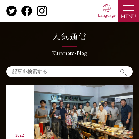
toggle
naviga
MENU
人気通信
Kuramoto-Blog
2022