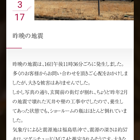
3
17
昨晩の地震
昨晩の地震は、16日午後11時36分ごろに発生しました。
多くのお客様からお問い合わせを頂きご心配をおかけしま
したが、大きな被害はありませんでした。
しかし写真の通り、玄関前の街灯が割れ、ちょうど昨年２月
の地震で壊れた天井や壁の工事中でしたので、養生し
てあった状態でも、ショールームの瓶はほとんど倒れていま
した。
気象庁によると震源地は福島県沖で、震源の深さは約57
キロ。マグニチュード（M）7.4と推定されるそうです。大きな