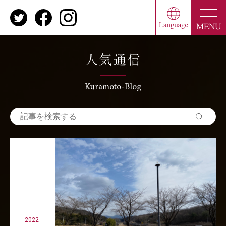
toggle
naviga
MENU
人気通信
Kuramoto-Blog
2022