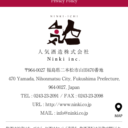
Privacy Policy
人気酒造株式会社
Ninki inc.
〒964-0027 福島県二本松市山田470番地
470 Yamada, Nihonmatsu City, Fukushima Prefecture,
964-0027, Japan
TEL : 0243-23-2091 / FAX : 0243-23-2098
URL :
http://www.ninki.co.jp
MAIL :
info@ninki.co.jp