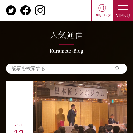
toggle
naviga
MENU
人気通信
Kuramoto-Blog
2021