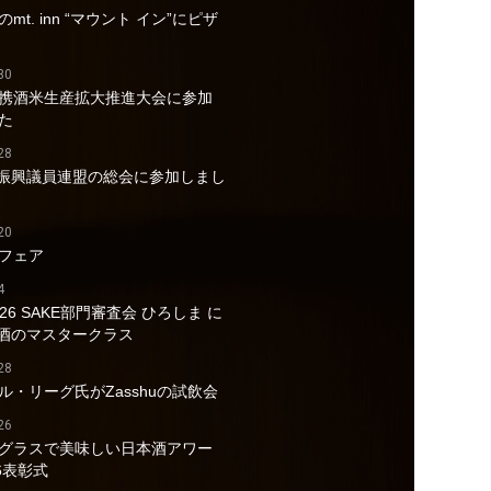
mt. inn “マウント イン”にピザ
30
携酒米生産拡大推進大会に参加
た
28
酒振興議員連盟の総会に参加しまし
20
フェア
4
026 SAKE部門審査会 ひろしま に
a酒のマスタークラス
28
ル・リーグ氏がZasshuの試飲会
26
グラスで美味しい日本酒アワー
6表彰式