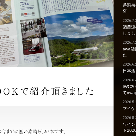
岳温泉の
窯
2026.7.
酒農連
しまし
2026.7.
awa
た
2026.6.
日本酒
2026.6.
IWC2
OOKで紹介頂きました
てaw
2026.5.
マイケ
2026.5.
ワイン
ド202
は今までに無い素晴らしい本です。