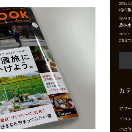
2026.5.
桶の製
2026.5.
農林水
2026.5.
郡山で
カ
アワー
イベン
その他