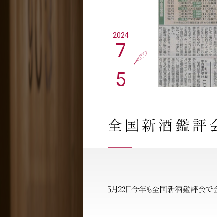
2024
7
5
全国新酒鑑評
5月22日今年も全国新酒鑑評会で