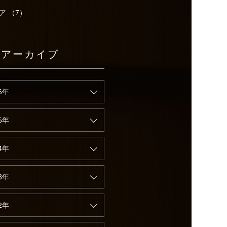
ア （7）
別アーカイブ
6年
5年
4年
3年
2年