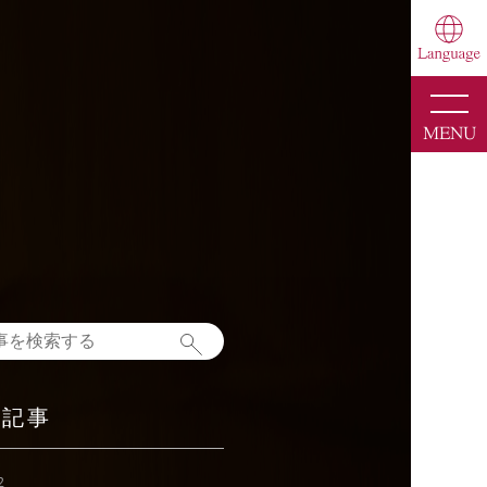
toggle
naviga
MENU
新記事
2