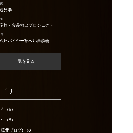
20
造見学
20
産物・食品輸出プロジェクト
19
欧州バイヤー招へい商談会
一覧を見る
テゴリー
ド （6）
ト （8）
(蔵元ブログ) （8）