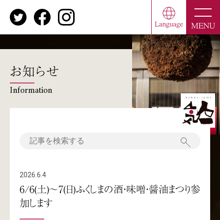
toggle
naviga
MENU
お知らせ
Information
2026.6.4
6/6(土)～7(日)ふくしまの酒・味噌・醤油まつり参
加します