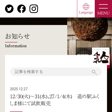
toggle
naviga
MENU
お知らせ
Information
2025.12.27
12/30(火)～31(水)、27/1/4(木) 道の駅ふく
しま様にて試飲販売