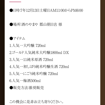
●日時：7年12月13日土曜日AM11：00からPM6：00
●場所：酒のやまや 郡山朝日店 様
●アイテム
1.人気一大吟醸 720ml
2.ゴールド人気純米大吟醸1800ml DX
3.人気一11純米原酒 720ml
4.人気一初しぼり純米吟醸生酒 720ml
5.人気一にごり純米吟醸 720ml
6.人気一梅酒500ml
●販売方法：推奨販売
この機会に是非お立ち寄りください。