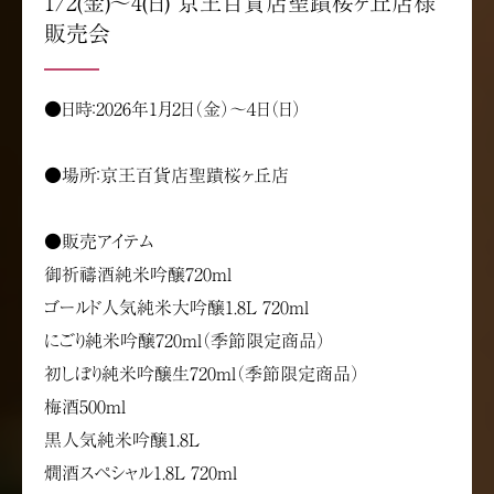
1/2(金)～4(日) 京王百貨店聖蹟桜ヶ丘店様
販売会
●日時：2026年1月2日（金）～４日（日）
●場所：京王百貨店聖蹟桜ヶ丘店
●販売アイテム
御祈禱酒純米吟醸720ml
ゴールド人気純米大吟醸1.8L 720ml
にごり純米吟醸720ml（季節限定商品）
初しぼり純米吟醸生720ml（季節限定商品）
梅酒500ml
黒人気純米吟醸1.8L
燗酒スペシャル1.8L 720ml