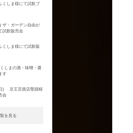
の駅ふくしま様にて試飲プ
日) ザ・ガーデン自由が
て試飲販売会
の駅ふくしま様にて試飲販
日)ふくしまの酒・味噌・醤
ます
21(日) 京王百貨店聖蹟桜
売会
覧を見る