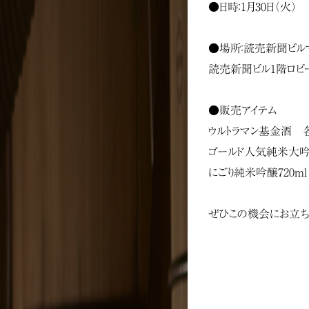
●日時：1月30日（火）
●場所：読売新聞ビル
読売新聞ビル1階ロビ
●販売アイテム
ウルトラマン基金酒 
ゴールド人気純米大吟醸
にごり純米吟醸720ml
ぜひこの機会にお立ち