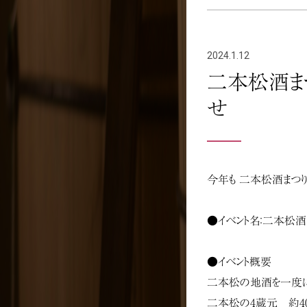
2024.1.12
二本松酒ま
せ
今年も 二本松酒まつり
●イベント名：二本松酒ま
●イベント概要
二本松の地酒を一度に
二本松の4蔵元 約4