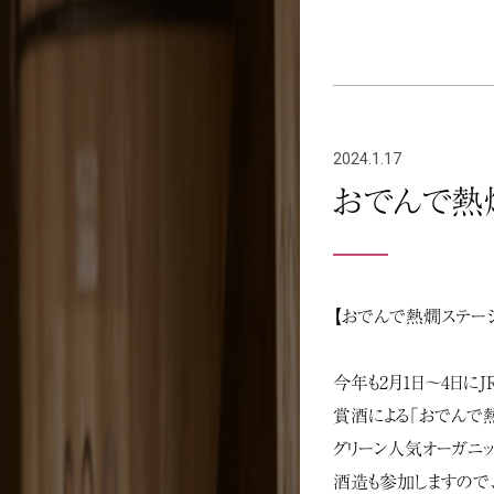
2024.1.17
おでんで熱
【おでんで熱燗ステーシ
今年も2月1日〜4日に
賞酒による「おでんで
グリーン人気オーガニ
酒造も参加しますので