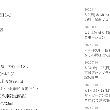
2026.8.4
8/9(日) 8/1
3日（火）
の郷 試飲プロ
2026.8.4
店
8/8(土)やま
ロモーション
2026.7.16
7/20(祝/月)
かしの郷様にて
2026.7.10
720ml/1.8L
7/24(金)～2
百貨店たまプラ
l/1.8L
試飲販売
米吟醸720ml
2026.7.10
20ml（季節限定商品）
7/17(金)～19
ザ・ガーデン自
l（季節限定商品）
ネB1にて試飲販
720ml
2026.7.10