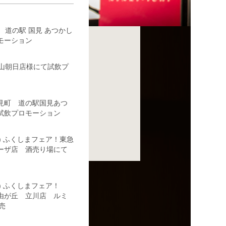
3(木) 道の駅 国見 あつかし
モーション
や郡山朝日店様にて試飲プ
 国見町 道の駅国見あつ
試飲プロモーション
6(日) ふくしまフェア！東急
ーザ店 酒売り場にて
(日) ふくしまフェア！
由が丘 立川店 ルミ
売