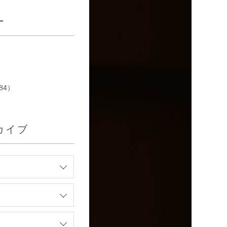
ー
84）
カイブ