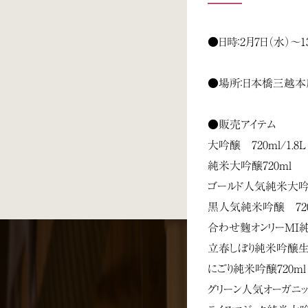
●日時：2月7日（水）～1
●場所：日本橋三越本
●販売アイテム
大吟醸 720ml/1.8L
純米大吟醸720ml
ゴールド人気純米大吟醸 
黒人気純米吟醸 720m
合わせ麴オンリーMI純
立春しぼり純米吟醸生7
にごり純米吟醸720m
グリーン人気オーガニック