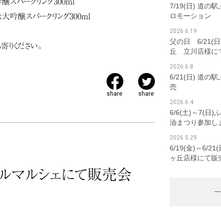
醸スパークリング300ml
7/19(日) 道
ロモーション
米大吟醸スパークリング300ml
2026.6.19
父の日 6/21(
寄りください。
丘 立川店様に
2026.6.8
6/21(日) 道
売
share
share
2026.6.4
6/6(土)～7(
油まつり参加し
2026.5.29
6/19(金)～6/
ヶ丘店様にて販
ルマルシェにて販売会
一