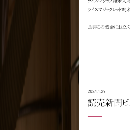
ライスマジック純米大吟
ライスマジックレッド純
是非この機会にお立ち
2024.1.29
読売新聞ビ