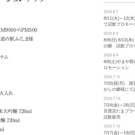
2026.8.7
8/11(火)～12
て試飲プロモー
AM9：00からPM5：00
2026.8.4
道の駅ふくしま様
8/9(日) 8/1
の郷 試飲プロ
2026.8.4
イテム
8/8(土)やま
ロモーション
2026.7.16
7/20(祝/月)
かしの郷様にて
l火入れ
2026.7.10
7/24(金)～2
百貨店たまプラ
大吟醸 720ml
試飲販売
 720ml
2026.7.10
ml
7/17(金)～19