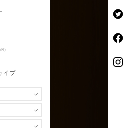
ー
84）
カイブ