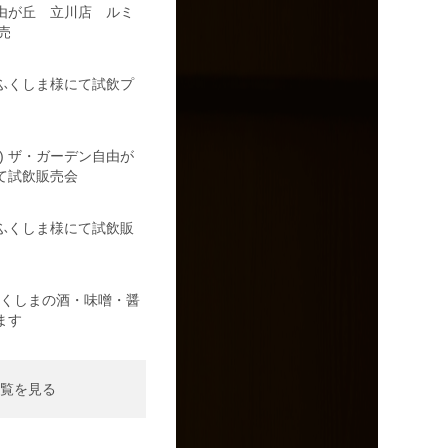
由が丘 立川店 ルミ
売
の駅ふくしま様にて試飲プ
日) ザ・ガーデン自由が
て試飲販売会
の駅ふくしま様にて試飲販
日)ふくしまの酒・味噌・醤
ます
覧を見る