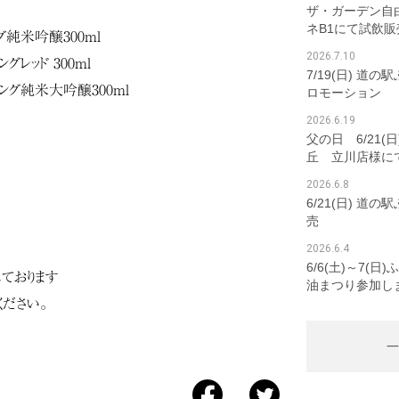
】
ザ・ガーデン自
ネB1にて試飲販
純米吟醸300ml
2026.7.10
ングレッド 300ml
7/19(日) 道
クリング純米大吟醸300ml
ロモーション
2026.6.19
父の日 6/21(
丘 立川店様に
2026.6.8
6/21(日) 道
売
2026.6.4
6/6(土)～7(
ております
油まつり参加し
ださい。
一