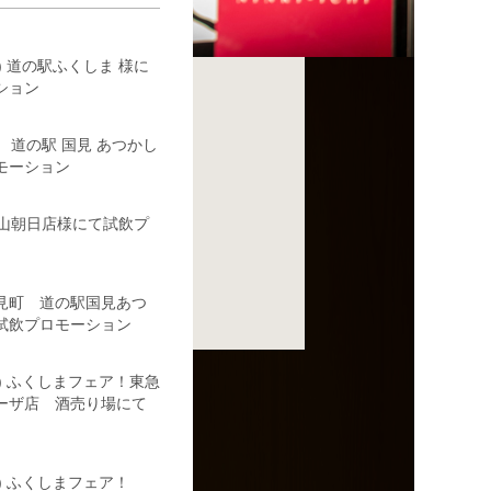
(水) 道の駅ふくしま 様に
ション
3(木) 道の駅 国見 あつかし
モーション
や郡山朝日店様にて試飲プ
 国見町 道の駅国見あつ
試飲プロモーション
6(日) ふくしまフェア！東急
ーザ店 酒売り場にて
(日) ふくしまフェア！