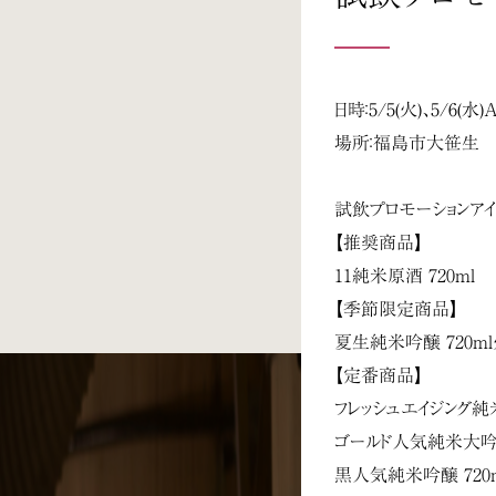
日時：5/5(火)、5/6(水)
場所：福島市大笹生 
試飲プロモーションア
【推奨商品】
11純米原酒 720ml
【季節限定商品】
夏生純米吟醸 720m
【定番商品】
フレッシュエイジング純米
ゴールド人気純米大吟醸
黒人気純米吟醸 720