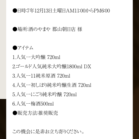
●日時：7年12月13日土曜日AM11：00からPM6：00
●場所：酒のやまや 郡山朝日店 様
●アイテム
1.人気一大吟醸 720ml
2.ゴールド人気純米大吟醸1800ml DX
3.人気一11純米原酒 720ml
4.人気一初しぼり純米吟醸生酒 720ml
5.人気一にごり純米吟醸 720ml
6.人気一梅酒500ml
●販売方法：推奨販売
この機会に是非お立ち寄りください。