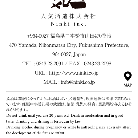
人気酒造株式会社
Ninki inc.
〒964-0027 福島県二本松市山田470番地
470 Yamada, Nihonmatsu City, Fukushima Prefecture,
964-0027, Japan
TEL : 0243-23-2091 / FAX : 0243-23-2098
URL :
http://www.ninki.co.jp
MAIL :
info@ninki.co.jp
飲酒は20歳になってから。お酒はおいしく適量を。飲酒運転は法律で禁じられ
ています。妊娠中や授乳期の飲酒は、胎児・乳児の発育に悪影響を与えるおそ
れがあります。
Do not drink until you are 20 years old. Drink in moderation and in good
taste. Drinking and driving is forbidden by law.
Drinking alcohol during pregnancy or while breastfeeding may adversely affect
the development of the fetus or infant.