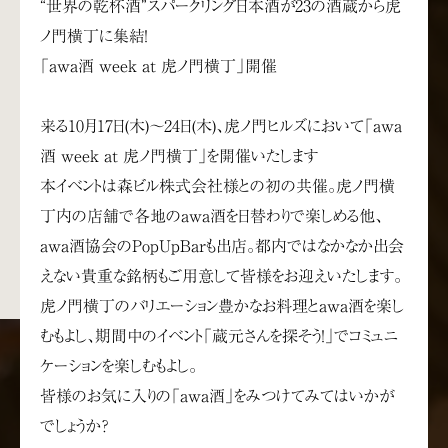
“世界の乾杯酒”スパークリング日本酒が23の酒蔵から虎
ノ門横丁に集結！
「awa酒 week at 虎ノ門横丁」開催
来る10月17日(木)～24日(木)、虎ノ門ヒルズにおいて「awa
酒 week at 虎ノ門横丁」を開催いたします
本イベントは森ビル株式会社様との初の共催。虎ノ門横
丁内の店舗で各地のawa酒を日替わりで楽しめる他、
awa酒協会のPopUpBarも出店。都内ではなかなか出会
えない貴重な銘柄もご用意して皆様をお迎えいたします。
虎ノ門横丁のバリエーション豊かなお料理とawa酒を楽し
むもよし、期間中のイベント「蔵元さんを探そう！」でコミュニ
ケーションを楽しむもよし。
皆様のお気に入りの「awa酒」をみつけてみてはいかが
でしょうか？