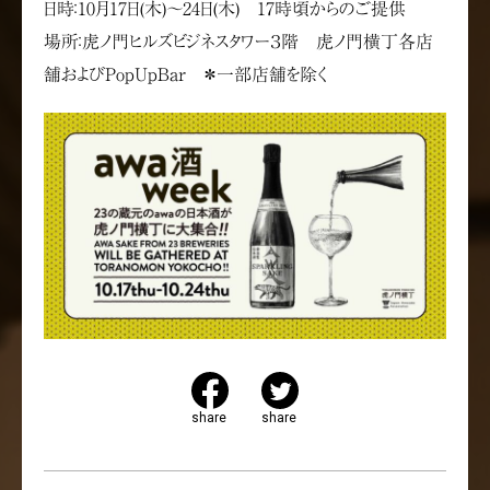
日時：10月17日(木)～24日(木) 17時頃からのご提供
場所：虎ノ門ヒルズビジネスタワー３階 虎ノ門横丁各店
舗およびPopUpBar ＊一部店舗を除く
share
share