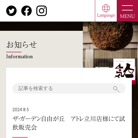
toggle
naviga
MENU
お知らせ
Information
2024.8.5
ザ・ガーデン自由が丘 アトレ立川店様にて試
飲販売会