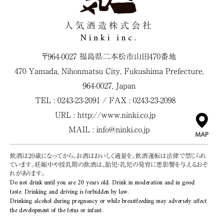
人気酒造株式会社
Ninki inc.
〒964-0027 福島県二本松市山田470番地
470 Yamada, Nihonmatsu City, Fukushima Prefecture,
964-0027, Japan
TEL : 0243-23-2091 / FAX : 0243-23-2098
URL :
http://www.ninki.co.jp
MAIL :
info@ninki.co.jp
飲酒は20歳になってから。お酒はおいしく適量を。飲酒運転は法律で禁じられ
ています。妊娠中や授乳期の飲酒は、胎児・乳児の発育に悪影響を与えるおそ
れがあります。
Do not drink until you are 20 years old. Drink in moderation and in good
taste. Drinking and driving is forbidden by law.
Drinking alcohol during pregnancy or while breastfeeding may adversely affect
the development of the fetus or infant.