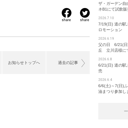
ザ・ガーデン自
ネB1にて試飲販
2026.7.10
share
share
7/19(日) 道
ロモーション
2026.6.19
父の日 6/21(
丘 立川店様に
2026.6.8
お知らせトップへ
過去の記事
6/21(日) 道
売
2026.6.4
6/6(土)～7(
油まつり参加し
一