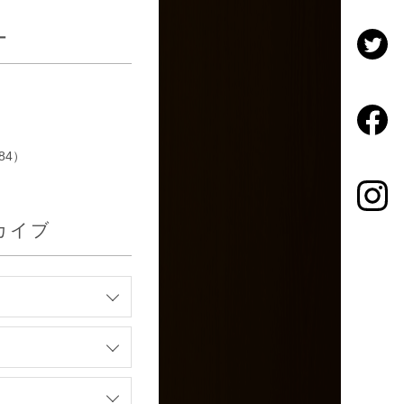
ー
84）
カイブ