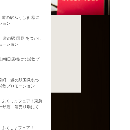
(水) 道の駅ふくしま 様に
ション
3(木) 道の駅 国見 あつかし
モーション
や郡山朝日店様にて試飲プ
 国見町 道の駅国見あつ
試飲プロモーション
6(日) ふくしまフェア！東急
ーザ店 酒売り場にて
(日) ふくしまフェア！