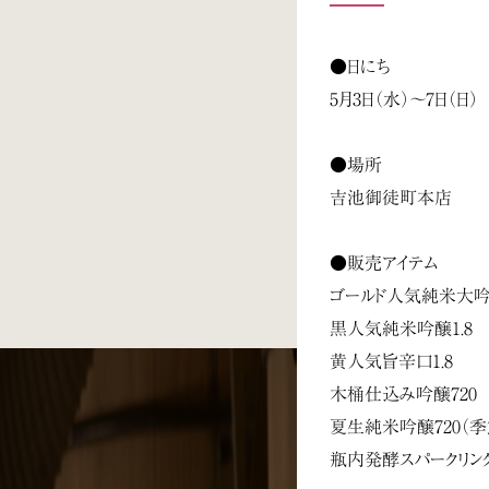
●日にち
5月3日（水）～7日（日）
●場所
吉池御徒町本店
●販売アイテム
ゴールド人気純米大吟
黒人気純米吟醸1.8
黄人気旨辛口1.8
木桶仕込み吟醸720
夏生純米吟醸720（
瓶内発酵スパークリング7