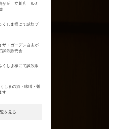
由が丘 立川店 ルミ
売
の駅ふくしま様にて試飲プ
日) ザ・ガーデン自由が
て試飲販売会
の駅ふくしま様にて試飲販
日)ふくしまの酒・味噌・醤
ます
覧を見る