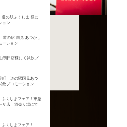
(水) 道の駅ふくしま 様に
ション
3(木) 道の駅 国見 あつかし
モーション
や郡山朝日店様にて試飲プ
 国見町 道の駅国見あつ
試飲プロモーション
6(日) ふくしまフェア！東急
ーザ店 酒売り場にて
(日) ふくしまフェア！