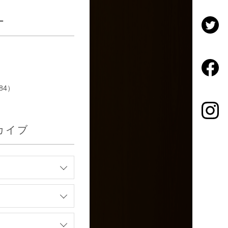
ー
84）
カイブ