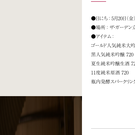
●日にち ： 5月20日（金
●場所 ： ザ・ガーデ
●アイテム ：
ゴールド人気純米大吟醸
黒人気純米吟醸 720
夏生純米吟醸生酒 7
11度純米原酒 720
瓶内発酵スパークリング