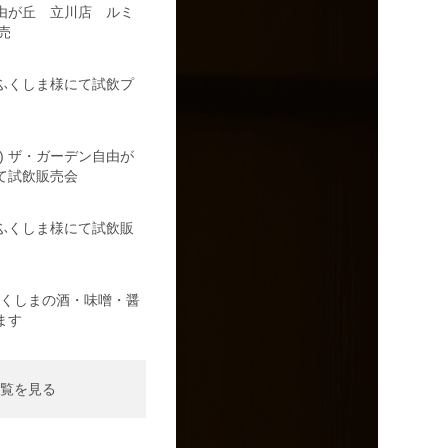
由が丘 立川店 ルミ
売
の駅ふくしま様にて試飲プ
日) ザ・ガーデン自由が
て試飲販売会
の駅ふくしま様にて試飲販
日)ふくしまの酒・味噌・醤
ます
覧を見る