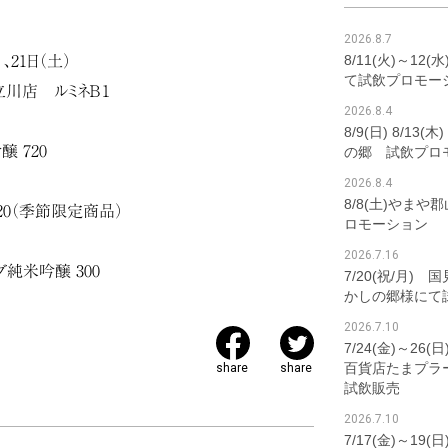
2026.8.7
8/11(火)～12
）、21日（土）
て試飲プロモー
ン立川店 ルミネＢ１
2026.8.4
8/9(日) 8/1
 720
の郷 試飲プロ
2026.8.4
8/8(土)やま
20（季節限定商品）
ロモーション
2026.7.16
純米吟醸 300
7/20(祝/月)
かしの郷様にて
2026.7.10
7/24(金)～2
百貨店たまプラ
share
share
試飲販売
2026.7.10
7/17(金)～19