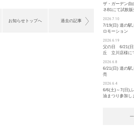
ザ・ガーデン自
ネB1にて試飲販
2026.7.10
お知らせトップへ
過去の記事
7/19(日) 道
ロモーション
2026.6.19
父の日 6/21(
丘 立川店様に
2026.6.8
6/21(日) 道
売
2026.6.4
6/6(土)～7(
油まつり参加し
一